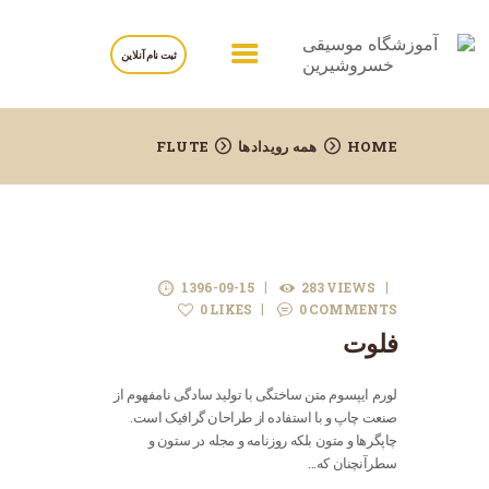
ثبت نام آنلاین
خانه
HOME
همه رویدادها
FLUTE
درباره آموزشگاه
برنامه ها
مربیان
برگه ها
1396-09-15
283
VIEWS
0
LIKES
0
COMMENTS
تماس با ما
فلوت
لورم ایپسوم متن ساختگی با تولید سادگی نامفهوم از
صنعت چاپ و با استفاده از طراحان گرافیک است.
چاپگرها و متون بلکه روزنامه و مجله در ستون و
سطرآنچنان که…