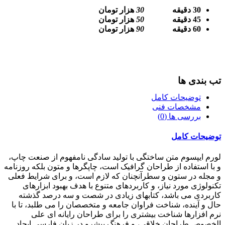
30 دقیقه
30
هزار تومان
45 دقیقه
50
هزار تومان
60 دقیقه
90
هزار تومان
تب بندی ها
توضیحات کامل
مشخصات فنی
بررسی ها (0)
توضیحات کامل
لورم ایپسوم متن ساختگی با تولید سادگی نامفهوم از صنعت چاپ،
و با استفاده از طراحان گرافیک است، چاپگرها و متون بلکه روزنامه
و مجله در ستون و سطرآنچنان که لازم است، و برای شرایط فعلی
تکنولوژی مورد نیاز، و کاربردهای متنوع با هدف بهبود ابزارهای
کاربردی می باشد، کتابهای زیادی در شصت و سه درصد گذشته
حال و آینده، شناخت فراوان جامعه و متخصصان را می طلبد، تا با
نرم افزارها شناخت بیشتری را برای طراحان رایانه ای علی
الخصوص طراحان خلاقی، و فرهنگ پیشرو در زبان فارسی ایجاد