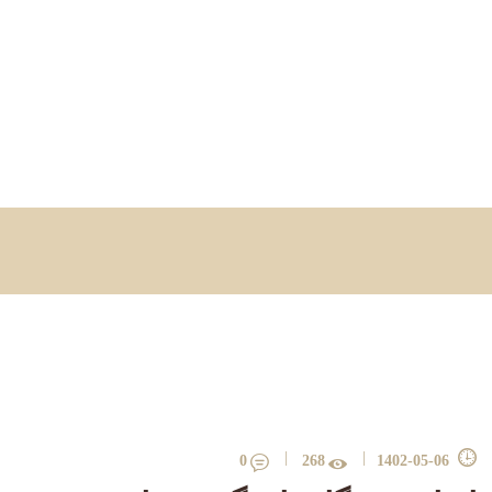
خانه
درباره آموزشگاه
برنامه ها
مربیان
برگه ها
تماس با ما
0
268
1402-05-06