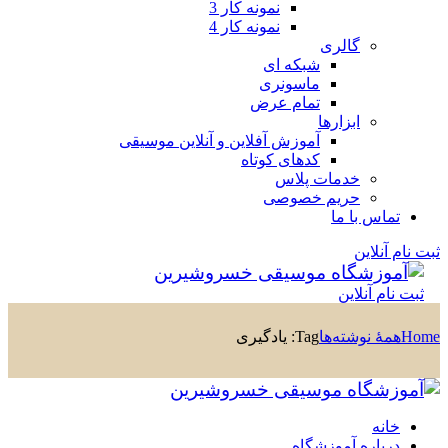
نمونه کار 3
نمونه کار 4
گالری
شبکه ای
ماسونری
تمام عرض
ابزارها
آموزش آفلاین و آنلاین موسیقی
کدهای کوتاه
خدمات پلاس
حریم خصوصی
تماس با ما
ثبت نام آنلاین
ثبت نام آنلاین
Home
همهٔ نوشته‌ها
Tag: یادگیری
خانه
درباره آموزشگاه