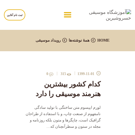
ثبت نام آنلاین
خانه
HOME
همهٔ نوشته‌ها
رویداد موسیقی
درباره آموزشگاه
برنامه ها
مربیان
0
315
1399-11-01
برگه ها
کدام کشور بیشترین
تماس با ما
هنرمند موسیقی را دارد
لورم ایپسوم متن ساختگی با تولید سادگی
نامفهوم از صنعت چاپ، و با استفاده از طراحان
گرافیک است، چاپگرها و متون بلکه روزنامه و
مجله در ستون و سطرآنچنان که…