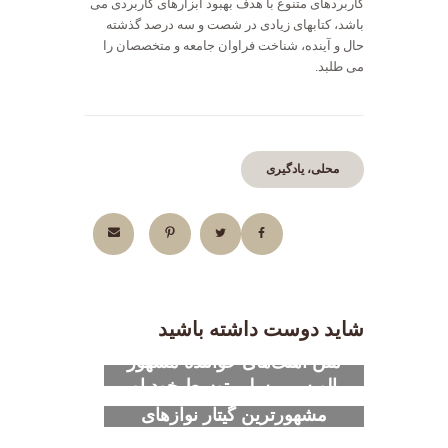
کاربردهای متنوع با هدف بهبود ابزارهای کاربردی می
باشد، کتابهای زیادی در شصت و سه درصد گذشته
حال و آینده، شناخت فراوان جامعه و متخصصان را
می طلبد.
محلی، یادگیری
شاید دوست داشته باشید
1396-11-01
متن‌ آهنگ‌های خواننده مشهور
الویس پرسلی توسط خود او
1399-09-13
نوشته نشده است.
مشهورترین گیتار نوازهای
ایرانی