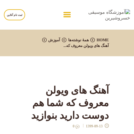
ثبت نام آنلاین
خانه
HOME
همهٔ نوشته‌ها
آموزش
آهنگ های ویولن معروف که...
درباره آموزشگاه
برنامه ها
مربیان
برگه ها
آهنگ های ویولن
تماس با ما
معروف که شما هم
دوست دارید بنوازید
0
1399-09-13