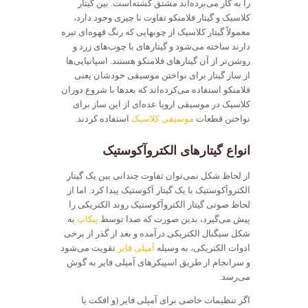
را به کار می‌برده‌اند مشتق گشته‌است. بین گیتار
کلاسیک و گیتار فلامنکو تفاوت نا چیزی وجود دارد،
معمولاً گیتار کلاسیک از چوبهایی که رنگ قهوه‌ای تیره
دارند ساخته می‌شود و گیتارهای با چوب‌های زرد و
روشن‌تر از آن گیتارهای فلامنکو هستند. اسپانیایی‌ها
از ساز گیتار برای نواختن موسیقی خودشان یعنی
فلامنکو استفاده می‌کرده‌اند که بعدها با شروع دوران
کلاسیک در موسیقی اروپا عده‌ای از این ساز برای
نواختن قطعات
موسیقی کلاسیک
استفاده کردند.
انواع گیتارهای الکتروآکوستیک
از لحاظ شکل نمی‌توان تفاوت چندانی بین یک گیتار
الکتروآکوستیک با یک گیتار آکوستیک پیدا کرد. اما از
لحاظ صوتی گیتار الکتروآکوستیک روند الکتریکی را
پیش می‌گیرد، بدین صورت که صدا توسط
پیکاپ
به
شکل سیگنال الکتریکی درآمده و بعد از گذر از برخی
ادوات الکتریکی، به وسیله
آمپلی فایر
تقویت می‌شود
و سرانجام از طریق اسپیکرهای آمپلی فایر به گوش
می‌رسد.
اگر تنظیمات خاصی برای آمپلی فایر (و افکت یا