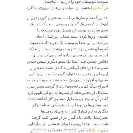
مدرسه موسیقی خود را در زمان عباسیان
در
آندلس
(بخشی از اسپانیا و پرتغال امروزی) بنا کرد.
جد بزرگ تمام سازهایی که ما به عنوان کوردوفون از
آن‌ها یاد کردیم یک کمان موسیقی است که تنها یک
سیم ساده به دو سر آن متصل بوده‌است که با
کشیدن و رها کردن سیم صدایی در کمان ایجاد
می‌شده و این صدا به وسیله یک تقویت‌کننده صوت
که به آن متصل بوده تقویت می‌شده‌است. ازآنجاکه
این سیم تنها یک صدای ساده ایجاد می‌کرده برای
داشتن چندین صدا ابتدا یک سیم دیگر و سپس چندین
سیم به اندازه‌های کوتاه‌تر به کمان بسته شده و از
این طریق چندین صدا تولید گردیده‌است. ازدیاد این
سیم‌ها و افزوده شدن یک جعبه تشدید صوت منجر به
اختراع چنگ کمانی (Harp Arquee) گردید. سپس‌سازی
متشکل از مجموعه‌ای از سیم‌ها به نام لیر ظهور کرد
که در آن سیم‌هایی به طول مساوی کار گذاشته شده
بود. یونانی‌ها دو نوع لیر داشتند، یکی به نام لیرا و
دیگری به نام کیتارا؛ کیتارا به وسیله رومی‌ها
تغییرشکل یافت؛ نام گیتار نیز از همین کلمه گرفته
شده‌است. بعدها رومی‌ها برای نخستین بار سازهایی
چون
سیتارا
، پاندورا Pandora و فیدیکولا Fidicula را