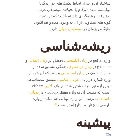
ساختار آن و چه از لحاظ تکنیک‌های نوازندگی)
توانسته‌است هم‌گام با تحولات موسیقی غرب
پیشرفت چشمگیری داشته باشد؛ که در نتیجه
گونه‌های متفاوتی از آن به وجود آمده و هم‌اکنون
جایگاه ویژه‌ای در
موسیقی جهان
دارد.
ریشه‌شناسی
واژه guitar در
زبان انگلیسی
، gitarre در
زبان آلمانی
و
guietare در
زبان فرانسوی
، همگی مشتق شده از
واژه guitarra در
زبان اسپانیایی
هستند که آن خود از
واژه قیثاره در زبان
عربی اندلسی
مشتق شده‌است.
این واژه نیز خود مشتق شده از واژه
لاتین
cithara
است که نسبت آن به واژه κιθάρα kithara در
یونانی
باستان
می‌رسد. این واژه یونانی هم شاید از واژه
[۱]
پارسی سیهْتار (سه‌تار) آمده‌است.
پیشینه