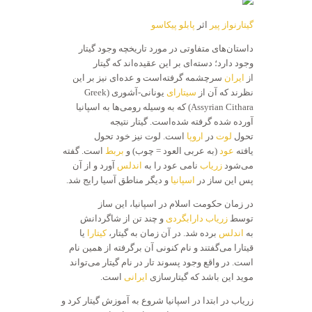
گیتارنواز پیر
اثر
پابلو پیکاسو
داستان‌های متفاوتی در مورد تاریخچه وجود گیتار
وجود دارد؛ دسته‌ای بر این عقیده‌اند که گیتار
از
ایران
سرچشمه گرفته‌است و عده‌ای نیز بر این
نظرند که آن از
سیتارای
یونانی-آشوری (Greek
Assyrian Cithara) که به وسیله رومی‌ها به اسپانیا
آورده شده گرفته شده‌است. گیتار نتیجه
تحول
لوت
در
اروپا
است. لوت نیز خود تحول
یافته
عود
(به عربی العود = چوب) و
بربط
است. گفته
می‌شود
زریاب
نامی عود را به
اندلس
آورد و از آن
پس این ساز در
اسپانیا
و دیگر مناطق آسیا رایج شد.
در زمان حکومت اسلام در اسپانیا، این ساز
توسط
زریاب دارابگردی
و چند تن از شاگردانش
به
اندلس
برده شد. در آن زمان به گیتار،
کیتارا
یا
قیتارا می‌گفتند و نام کنونی آن برگرفته از همین نام
است. در واقع وجود پسوند تار در نام گیتار می‌تواند
موید این باشد که گیتارسازی
ایرانی
است.
زریاب در ابتدا در اسپانیا شروع به آموزش گیتار کرد و