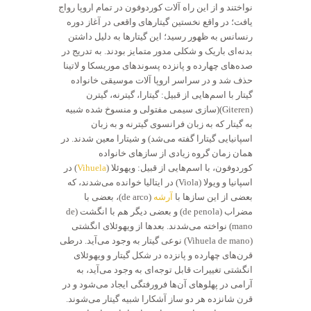
نواختند و از این راه آلات کوردوفون در تمام اروپا رواج
یافت؛ در واقع نخستین گیتارهای واقعی در آغاز دوره
رنسانس به ظهور رسید؛ این گیتارها به دلیل داشتن
بدنه‌ای باریک و شکلی مدور متمایز بودند. به تدریج در
صده‌های چهارده و پانزده پسوندهای موریسکا و لاتینا
حذف شد و در سراسر اروپا آلات موسیقی خانواده
گیتار با اسم‌هایی از قبیل: گیتارا، گیترنه، گیترن
(Giteren)(سازی سیمی مفتولی و منسوخ شده شبیه
به گیتار که به زبان فرانسوی گیترنه و به زبان
اسپانیایی گیتارا گفته می‌شد) و شیتارا معین شدند. در
همان زمان گروه زیادی از سازهای خانواده
کوردوفون، با اسم‌هایی از قبیل: ویهوئلا (
Vihuela
) در
اسپانیا و ویولا (Viola) در ایتالیا خوانده می‌شدند، که
بعضی از این سازها با
آرشه
(de arco)، بعضی با
مضراب (de penola) و بعضی دیگر هم با انگشت (de
mano) نواخته می‌شدند. بعدها از ویهوئلای انگشتی
(Vihuela de mano) نوعی گیتار به وجود می‌آید. درطی
قرن‌های چهارده و پانزده در شکل گیتار و ویهوئلای
انگشتی تغییرات قابل توجه‌ای به وجود می‌آید، به
آرامی در پهلوهای آن‌ها فرورفتگی ایجاد می‌شود و در
قرن شانزده هر دو ساز آشکارا شبیه گیتار می‌شوند.